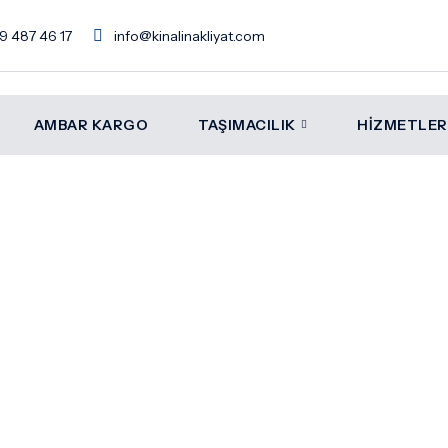
9 487 46 17
info@kinalinakliyat.com
AMBAR KARGO
TAŞIMACILIK
HIZMETLER
rgo