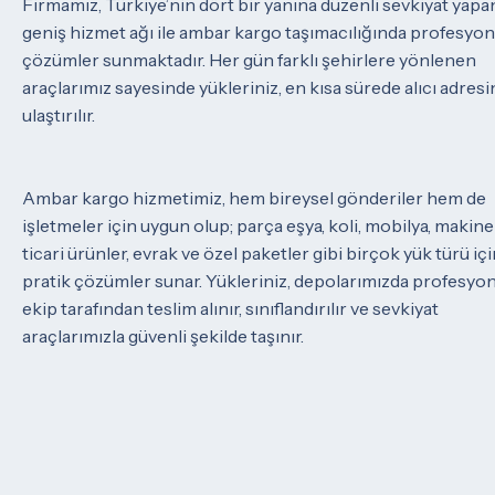
Firmamız, Türkiye’nin dört bir yanına düzenli sevkiyat yapa
geniş hizmet ağı ile ambar kargo taşımacılığında profesyon
çözümler sunmaktadır. Her gün farklı şehirlere yönlenen
araçlarımız sayesinde yükleriniz, en kısa sürede alıcı adresi
ulaştırılır.
Ambar kargo hizmetimiz, hem bireysel gönderiler hem de
işletmeler için uygun olup; parça eşya, koli, mobilya, makinel
ticari ürünler, evrak ve özel paketler gibi birçok yük türü iç
pratik çözümler sunar. Yükleriniz, depolarımızda profesyo
ekip tarafından teslim alınır, sınıflandırılır ve sevkiyat
araçlarımızla güvenli şekilde taşınır.