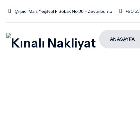
Çırpıcı Mah. Yeşilyol F Sokak No:38 - Zeytinburnu
+90 53
ANASAYFA
Ambar Ka